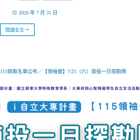
2026 年 7 月 31 日
閱讀全文
115【自
立
生
活
營】
9/12-
13（六
115錄取名單公布／【領袖營】7/25（六）南投一日探勘隊
日）
南
投
兩
日
遊：
日
月
潭
環