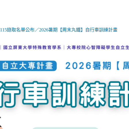
取
名
單
公
布
115錄取名單公布／2026暑期【周末丸鐵】自行車訓練計畫
／
【領
袖
營】
7/25（六）
南
投
一
日
探
勘
隊