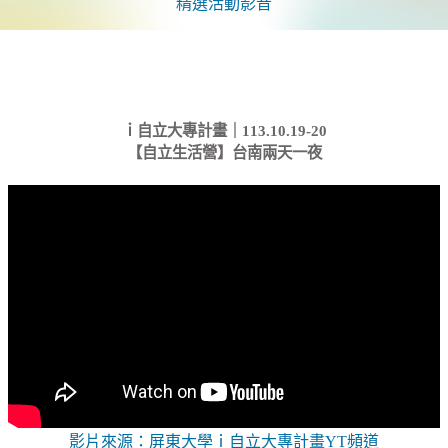
精選活動影音
2026
暑
期
【周
末
丸
ｉ自立大專計畫｜113.10.19-20
鐵】
【自立生活營】台南兩天一夜
自
行
車
訓
練
計
畫
影片來源：屏東大學ｉ自立大專計畫YT頻道