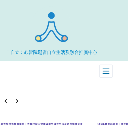
跳
至
主
要
內
容
ｉ自立：心智障礙者自立生活及融合推廣中心
Slide 8 of 11