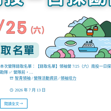
湖
行
本次營隊錄取名單：【錄取名單】領袖營 7/25（六）南投一日探
勘隊 ✅ 營隊前，…
智青領袖
/
營隊活動資訊
/
領袖培力
2026 年 7 月 13 日
閱讀全文
115
錄