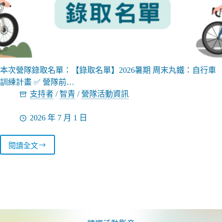
本次營隊錄取名單：【錄取名單】2026暑期 周末丸鐵：自行車
訓練計畫 ✅ 營隊前…
支持者
/
智青
/
營隊活動資訊
2026 年 7 月 1 日
閱讀全文
115
錄
取
名
單
公
布
／