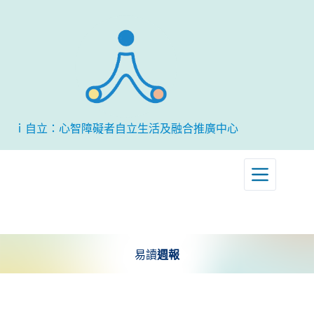
跳
至
主
要
內
容
ｉ自立：心智障礙者自立生活及融合推廣中心
易讀
週報