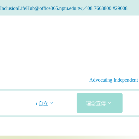
跳
InclusionLifeHub@office365.nptu.edu.tw／08-7663800 #29008
至
主
要
內
容
Advocating Independent l
i 自立
理念宣傳