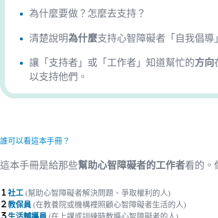
為什麼要做？怎麼去支持？
清楚說明
為什麼
支持心智障礙者「自我倡導
讓「支持者」或「工作者」知道幫忙的
方向
以支持他們
。
誰可以看這本手冊？
這本手冊是給那些
幫助心智障礙者的工作者
看的。
社工
(幫助心智障礙者解決問題、爭取權利的人)
教保員
(在教養院或機構裡照顧
心智障礙者
生活的人)
生活輔導員
(在上課或訓練時教導
心智障礙者
的人)