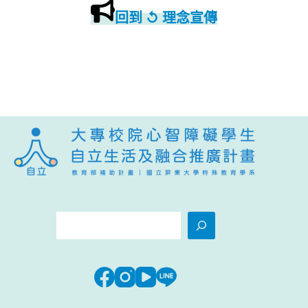
回到 ↺ 理念宣傳
搜
尋