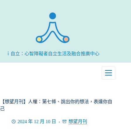
跳
至
主
要
內
容
ｉ自立：心智障礙者自立生活及融合推廣中心
【想望月刊】人權：第七條、說出你的想法，表達你自
己
2024 年 12 月 10 日
想望月刊