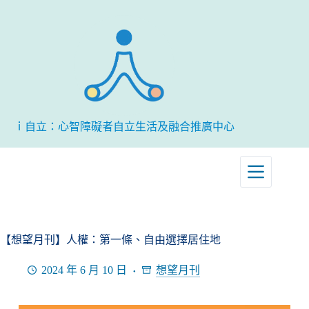
跳
至
主
要
內
容
ｉ自立：心智障礙者自立生活及融合推廣中心
【想望月刊】人權：第一條、自由選擇居住地
2024 年 6 月 10 日
想望月刊