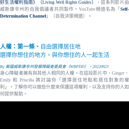
好生活權利指南》（Living Well Rights Guides）
，這系列影片
威斯康辛州的自我倡議者共同製作。YouTube頻道名為「
Self-
Determination Channel
」（自我決策頻道）。
人權：第一條、
自由選擇居住地
選擇你想住的地方，與你想住的人一起生活
By 美國威斯康辛州發展障礙者委員會（WBPDD），20220923
身心障礙者擁有與其他人相同的人權。在這段影片中，Ginger、
Emily 和 Priscilla 將討論你
「
選擇居住地點和居住對象的
利
」
。了解你可以做些什麼來保護這項權利，以及支持你的人如
何提供幫助。