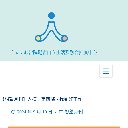
跳
至
主
要
內
容
ｉ自立：心智障礙者自立生活及融合推廣中心
【想望月刊】人權：第四條、找到好工作
2024 年 9 月 10 日
想望月刊