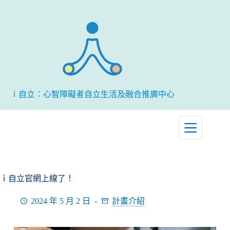
跳
至
主
要
內
容
ｉ自立：心智障礙者自立生活及融合推廣中心
ｉ自立官網上線了！
2024 年 5 月 2 日
計畫介紹