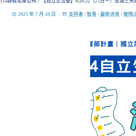
114錄取名單公布／【自立生活營】9/20-22（六日ㄧ）澎湖三
2025 年 7 月 18 日
支持者
/
智青
/
最新消息
/
營隊