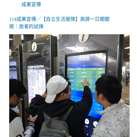
成果宣傳
114成果宣傳／【自立生活營隊】高屏一日闖關
遊：旅者的試煉