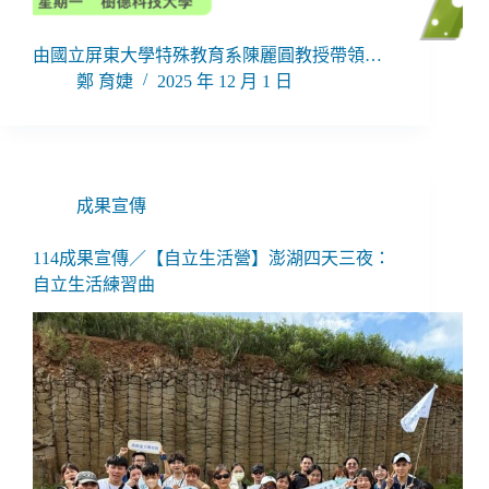
由國立屏東大學特殊教育系陳麗圓教授帶領…
鄭 育婕
2025 年 12 月 1 日
成果宣傳
114成果宣傳／【自立生活營】澎湖四天三夜：
自立生活練習曲