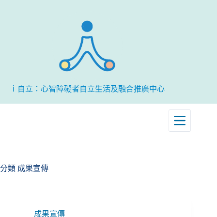
跳
至
主
要
內
容
ｉ自立：心智障礙者自立生活及融合推廣中心
分類
成果宣傳
成果宣傳