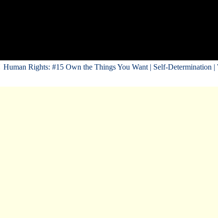
：
Human Rights: #15 Own the Things You Want | Self-Determinatio