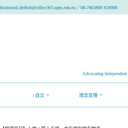
跳
InclusionLifeHub@office365.nptu.edu.tw／08-7663800 #29008
至
主
要
內
容
Advocating Independent l
i 自立
理念宣傳