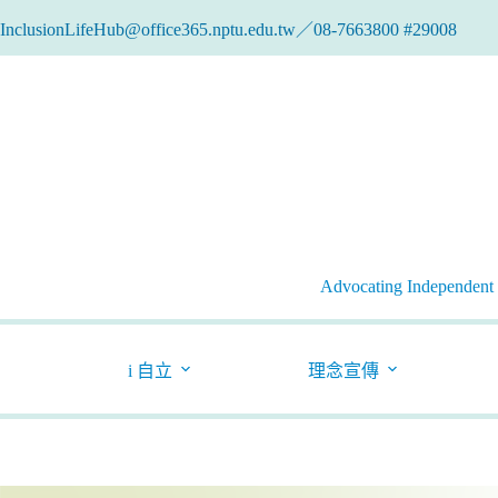
跳
InclusionLifeHub@office365.nptu.edu.tw／08-7663800 #29008
至
主
要
內
容
Advocating Independent l
i 自立
理念宣傳