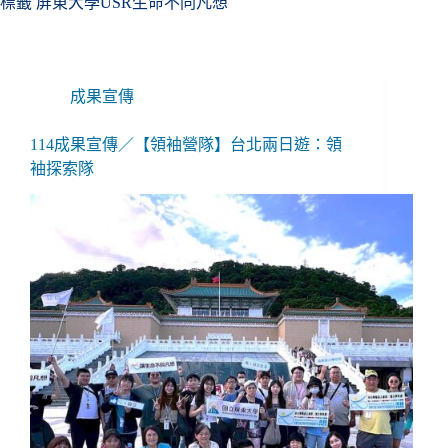
標籤
屏東大學USR生命不同凡想
成果宣傳
114成果宣傳／【領袖營隊】台北兩日遊：領
袖探索隊