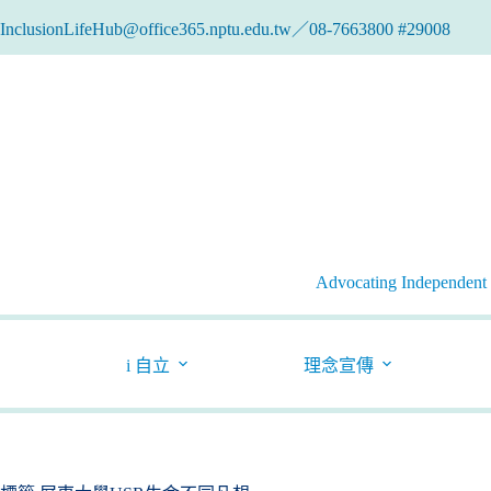
跳
InclusionLifeHub@office365.nptu.edu.tw／08-7663800 #29008
至
主
要
內
容
Advocating Independent l
i 自立
理念宣傳