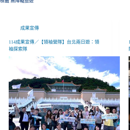
標籤
無障礙旅遊
成果宣傳
114成果宣傳／【領袖營隊】台北兩日遊：領
袖探索隊