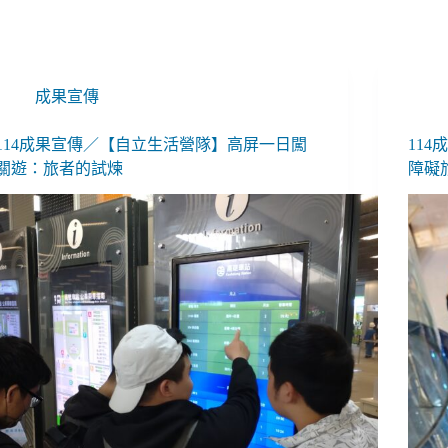
成果宣傳
114成果宣傳／【自立生活營隊】高屏一日闖
11
關遊：旅者的試煉
障礙