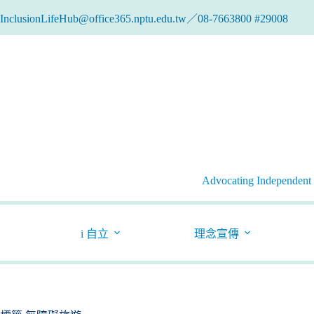
跳
InclusionLifeHub@office365.nptu.edu.tw／08-7663800 #29008
至
主
要
內
容
Advocating Independent l
i 自立
理念宣傳