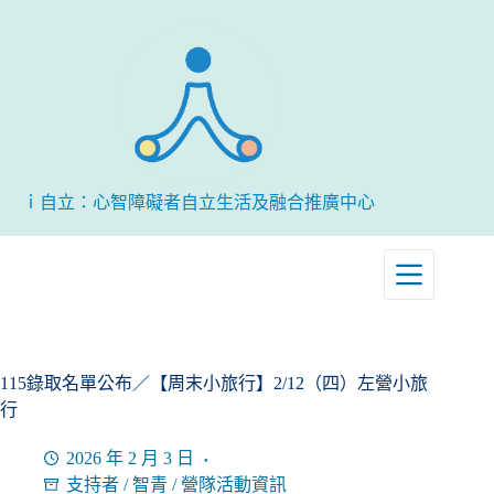
跳
至
主
要
內
容
ｉ自立：心智障礙者自立生活及融合推廣中心
115錄取名單公布／【周末小旅行】2/12（四）左營小旅
行
2026 年 2 月 3 日
支持者
/
智青
/
營隊活動資訊