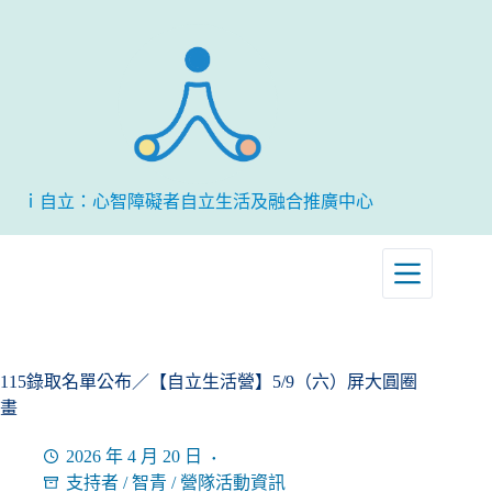
跳
至
主
要
內
容
ｉ自立：心智障礙者自立生活及融合推廣中心
115錄取名單公布／【自立生活營】5/9（六）屏大圓圈
畫
2026 年 4 月 20 日
支持者
/
智青
/
營隊活動資訊