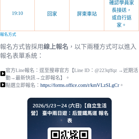
確認學員家
長接送，
19:10
回家
屏東車站
或自行返
家。
報名方式
報名方式皆採用
線上報名
，以下兩種方式可以進入
報名表單系統：
官方Line報名：逕至搜尋官方【Line ID：@223qffqz →近期活
動→最新快訊→立即報名】。
點選立即報名：
https://forms.office.com/r/kmVLzSLgCr
。