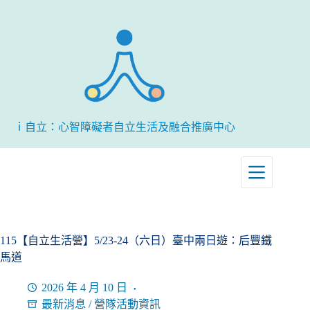
跳
至
主
要
內
容
ｉ自立：心智障礙者自立生活及融合推廣中心
115【自立生活營】5/23-24（六日）臺中兩日遊：后豐鐵
馬道
2026 年 4 月 10 日
最新消息
/
營隊活動資訊