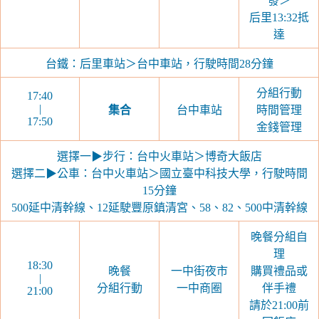
發＞
后里13:32抵
達
台鐵：后里車站＞台中車站，行駛時間28分鐘
分組行動
17:40
|
集合
台中車站
時間管理
17:50
金錢管理
選擇一▶步行：台中火車站＞博奇大飯店
選擇二▶公車：台中火車站＞國立臺中科技大學，行駛時間
15分鐘
500延中清幹線、12延駛豐原鎮清宮、58、82、500中清幹線
晚餐分組自
理
18:30
晚餐
一中街夜市
購買禮品或
|
分組行動
一中商圈
伴手禮
21:00
請於21:00前