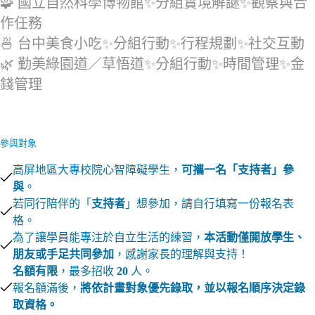
🧩 國立自然科學博物館✨分組實境解謎✨觀察與合
作任務
🍜 台中美食小吃✨分組行動✨行程規劃✨社交互動
🌿 勤美綠園道／草悟道✨分組行動✨時間管理✨金
錢管理
參與對象
高屏地區大專校院心智障礙學生，
可攜一名「支持者」參
與
。
若同行陪伴的「
支持者
」想參加，請自行填寫一份報名表
格。
為了讓學員能專注於自立生活的練習，
本活動僅開放學生、
朋友或手足共同參加
，感謝家長的理解與支持！
名額有限
，最多招收
20
人。
報名額滿後，
將依計畫對象優先錄取，並以報名順序決定錄
取資格。