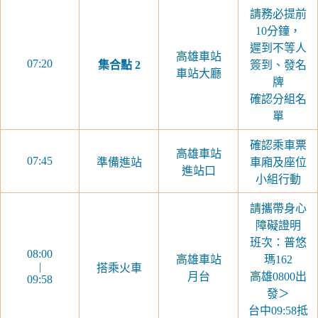
請務必提前
10分鐘，
遲到不等人
高雄車站
07:20
集合點
2
簽到、發名
車站大廳
牌
確認分組名
單
確認乘車票
高雄車站
07:45
準備進站
車廂及座位
進站口
小組行動
請攜帶身心
障礙證明
班次：普悠
08:00
高雄車站
瑪162
|
搭乘火車
月台
高雄0800出
09:58
發＞
台中09:58抵