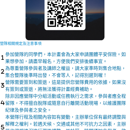
營隊相關規定及注意事項
參加營隊的同學們，本計畫會為大家申請團體平安保險。如
果想參加，請盡早報名，方便我們安排後續事宜。
為尊重營隊參與者及講師之權益，請大家準時到集合地點，
集合整隊後準時出發，不會等人，記得別遲到喔！
營隊需要簽到和簽退，這是提供您營隊費用的依據，如果沒
有簽到或簽退，將無法獲得計畫經費補助。
除非因應營隊中分組活動或任務執行之需求，參與者應全程
留隊，不得擅自脫隊或隨意自行離開活動現場，以維護團隊
紀律及參與者之安全。
本營隊行程及相關內容如有變動，主辦單位保有最終調整與
解釋之權利。若遇天候、交通或其他不可抗力之因素，主辦