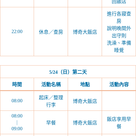
回飯店
進行各寢查
房
說明晚間外
22:00
休息／查房
博奇大飯店
出守則
洗澡、準備
睡覺
5/24
（日）第二天
時間
活動名稱
地點
活動內容
起床／整理
08:00
博奇大飯店
行李
08:00
飯店享用早
｜
早餐
博奇大飯店
餐
09:00