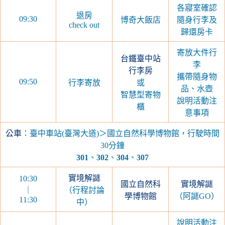
各寢室確認
退房
09:30
博奇大飯店
隨身行李及
check out
歸還房卡
寄放大件行
台鐵臺中站
李
行李房
攜帶隨身物
09:50
行李寄放
或
品、水壺
智慧型寄物
說明活動注
櫃
意事項
公車
：臺中車站(臺灣大道)＞國立自然科學博物館，行駛時間
30分鐘
301
、
302
、
304
、
307
實境解謎
10:30
國立
自然科
實境解謎
｜
（行程討論
學博物館
（阿謎GO）
11:30
中）
說明活動注