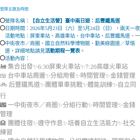
營隊主題及時間
營隊名稱：
【自立生活營】臺中兩日遊：后豐鐵馬道
日期時間：2026年5月23日（六）至5月24日（日），兩天一夜
活動地點：屏東車站、高雄車站、台中車站、后豐鐵馬道、一
中街夜市／商圈、國立自然科學博物館、勤美綠園道／草悟
道，詳細地點請見
活動期程一覽表
。
活動內容：
🚂 集合出發✨6:30屏東火車站✨7:20高雄火車站
🍱 台中車站周邊✨分組用餐✨時間管理✨金錢管理
🚲 后豐鐵馬道✨團體單車挑戰✨體能訓練✨自立同
行
🌃 一中街夜市／商圈✨分組行動✨時間管理✨金錢
管理
🏨 團體住宿✨遵守作息✨培養自立生活能力✨社交
練習