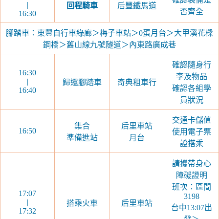
|
回程騎車
后豐鐵馬道
否齊全
16:30
腳踏車：東豐自行車綠廊＞梅子車站＞0蛋月台＞大甲溪花樑
鋼橋＞舊山線九號隧道＞內東路廣成巷
確認隨身行
16:30
李及物品
|
歸還腳踏車
奇典租車行
確認各組學
16:40
員狀況
交通卡儲值
集合
后里車站
16:50
使用電子票
準備進站
月台
證搭乘
請攜帶身心
障礙證明
班次：區間
17:07
3198
|
搭乘火車
后里車站
台中13:07出
17:32