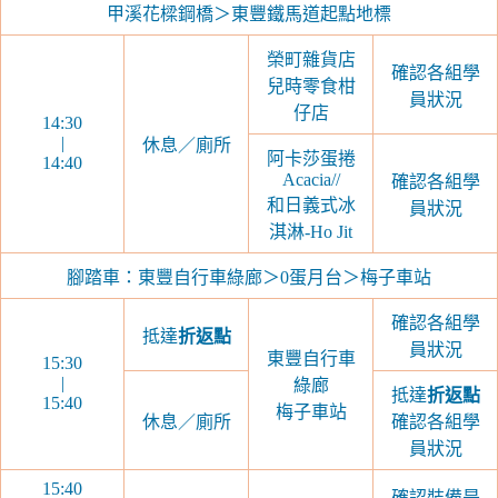
甲溪花樑鋼橋＞東豐鐵馬道起點地標
榮町雜貨店
確認各組學
兒時零食柑
員狀況
仔店
14:30
|
休息／廁所
阿卡莎蛋捲
14:40
Acacia//
確認各組學
和日義式冰
員狀況
淇淋-Ho Jit
腳踏車：東豐自行車綠廊＞0蛋月台＞梅子車站
確認各組學
抵達
折返點
員狀況
東豐自行車
15:30
|
綠廊
抵達
折返點
15:40
梅子車站
休息／廁所
確認各組學
員狀況
15:40
確認裝備是