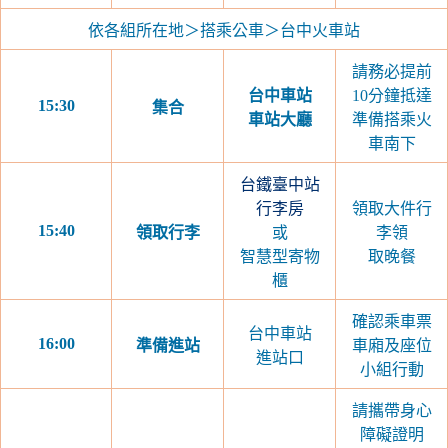
依各組所在地＞搭乘公車＞台中火車站
請務必提前
台中車站
10分鐘抵達
15:30
集合
車站大廳
準備搭乘火
車南下
台鐵臺中站
行李房
領取大件行
15:40
領取行李
或
李領
智慧型寄物
取晚餐
櫃
確認乘車票
台中車站
16:00
準備進站
車廂及座位
進站口
小組行動
請攜帶身心
障礙證明