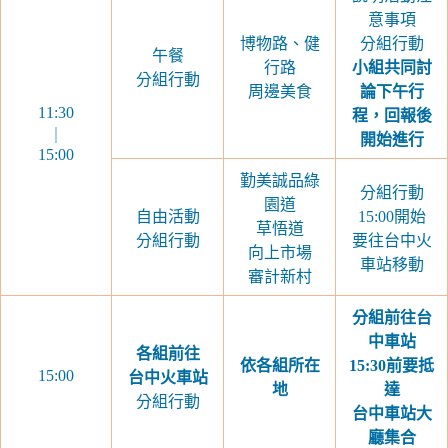
意事項
博物路、健
分組行動
午餐
行路
小組共同討
分組行動
周邊美食
論下午行
11:30
程，回報後
｜
開始進行
15:00
勤美誠品綠
分組行動
園道
自由活動
15:00開始
草悟道
分組行動
要往台中火
向上市場
車站移動
審計新村
分組前往台
中車站
各組前往
依各組所在
15:30前要抵
15:00
台中火車站
地
達
分組行動
台中車站大
廳集合