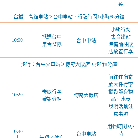
達
台鐵：高雄車站＞台中車站，行駛時間1小時58分鐘
小組行動
抵達台中
集合出站
10:00
台中車站
集合整隊
準備前往飯
店放置行李
步行：台中火車站＞博奇大飯店，步行8分鐘
前往住宿寄
放大件行李
寄放行李
攜帶隨身物
10:20
博奇大飯店
確認分組
品、水壺
說明活動注
意事項
用餐時間2小
10:30
台中車站
時
|
午餐／休息