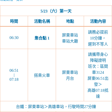
5/23
（六）第一天
時間
活動名稱
地點
活動內容
請務必提前
屏東車站
06:30
集合點
1
10分鐘，
車站大廳
遲到不等人
請攜帶身心
障礙證明
班次：區間
06:51
屏東車站
車3124
|
搭乘火車
月台
屏東06:51出
07:18
發＞
高雄07:18抵
達
台鐵：屏東車站＞高雄車站，行駛時間27分鐘