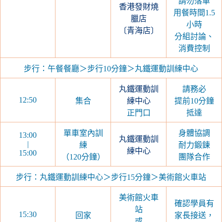
請勿落單
香港發財燒
用餐時間1.5
臘店
小時
〔青海店〕
分組討論、
消費控制
步行：午餐餐廳＞步行10分鐘＞丸鐵運動訓練中心
丸鐵運動訓
請務必
12:50
集合
練中心
提前10分鐘
正門口
抵達
單車室內訓
身體協調
13:00
丸鐵運動訓
|
練
耐力鍛鍊
練中心
15:00
（120分鐘）
團隊合作
步行：丸鐵運動訓練中心＞步行15分鐘＞美術館火車站
美術館火車
確認學員有
站
15:30
回家
家長接送，
或