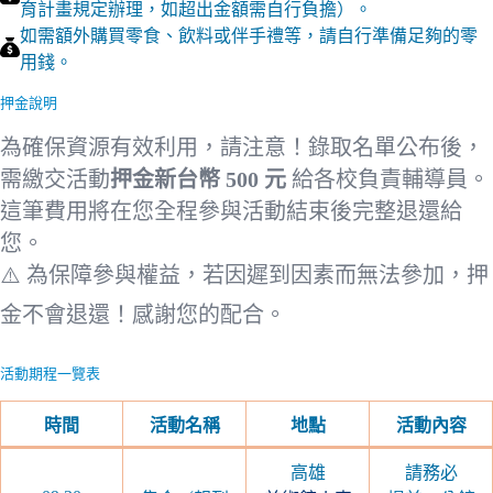
育計畫規定辦理，如超出金額需自行負擔）。
如需額外購買零食、飲料或伴手禮等，請自行準備足夠的零
用錢。
押金說明
為確保資源有效利用，請注意！錄取名單公布後，
需繳交活動
押金新台幣 500 元
給各校負責輔導員。
這筆費用將在您全程參與活動結束後完整退還給
您。
⚠️ 為保障參與權益，若因遲到因素
而
無法參加，押
金不會退還
！
感謝您的配合。
活動期程一覽表
時間
活動名稱
地點
活動內容
高雄
請務必