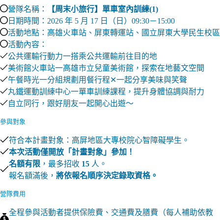
營隊名稱：
【周末小旅行】單車室內訓練(1)
日期時間：2026 年 5 月 17 日（日）09:30－15:00
活動地點：高雄火車站、屏東轉運站、國立屏東大學民生校區
活動內容：
公共運輸行動力一搭乘公共運輸前往目的地
美術館火車站一高雄市立兒童美術館，探索在地藝文空間
午餐時光一分組規劃用餐行程✕一起分享美味與笑聲
丸鐵運動訓練中心一單車訓練課程，提升身體協調與耐力
自立同行，跟好朋友一起開心出遊～
參與對象
符合本計畫對象：高屏地區大專校院心智障礙學生。
本次活動僅開放「計畫對象」參加！
名額有限
，最多招收
15
人。
報名額滿後，
將依報名順序決定錄取資格。
營隊費用
全程參與活動者提供保險費、交通費及膳費（每人補助依教