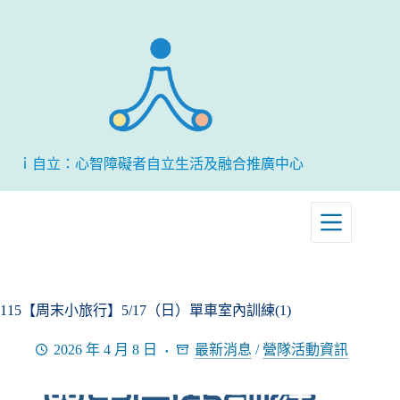
跳
至
主
要
內
容
ｉ自立：心智障礙者自立生活及融合推廣中心
115【周末小旅行】5/17（日）單車室內訓練(1)
2026 年 4 月 8 日
最新消息
/
營隊活動資訊