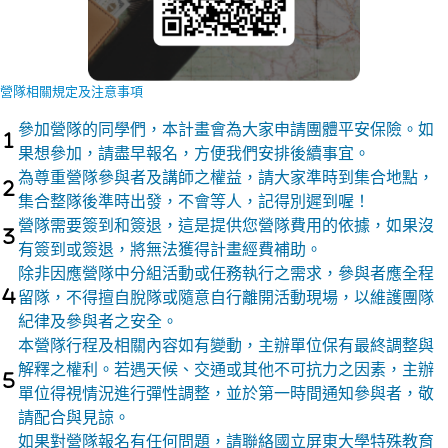
營隊相關規定及注意事項
參加營隊的同學們，本計畫會為大家申請團體平安保險。如
果想參加，請盡早報名，方便我們安排後續事宜。
為尊重營隊參與者及講師之權益，請大家準時到集合地點，
集合整隊後準時出發，不會等人，記得別遲到喔！
營隊需要簽到和簽退，這是提供您營隊費用的依據，如果沒
有簽到或簽退，將無法獲得計畫經費補助。
除非因應營隊中分組活動或任務執行之需求，參與者應全程
留隊，不得擅自脫隊或隨意自行離開活動現場，以維護團隊
紀律及參與者之安全。
本營隊行程及相關內容如有變動，主辦單位保有最終調整與
解釋之權利。若遇天候、交通或其他不可抗力之因素，主辦
單位得視情況進行彈性調整，並於第一時間通知參與者，敬
請配合與見諒。
如果對營隊報名有任何問題，請聯絡國立屏東大學特殊教育