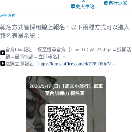
或自行返家
屏東火車站
報名方式
報名方式皆採用
線上報名
，以下兩種方式可以進入
報名表單系統：
官方Line報名：逕至搜尋官方【Line ID：@223qffqz →近期活
動→最新快訊→立即報名】。
點選立即報名：
https://forms.office.com/r/kEF8h9ShfY
。