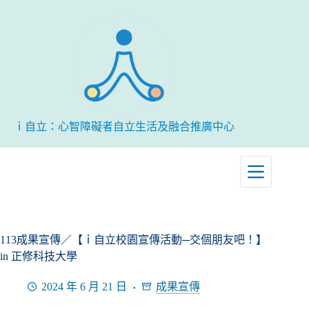
跳
至
主
要
內
容
ｉ自立：心智障礙者自立生活及融合推廣中心
113成果宣傳／【ｉ自立校園宣傳活動─交個朋友吧！】
in 正修科技大學
2024 年 6 月 21 日
成果宣傳