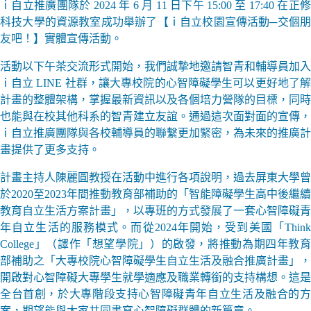
ｉ自立推廣團隊於 2024 年 6 月 11 日下午 15:00 至 17:40 在正修
科技大學的資源教室成功舉辦了【ｉ自立校園宣傳活動─交個朋
友吧！】實體宣傳活動。
活動以下午茶交流形式開始，我們誠摯地邀請智青和輔導員加入
ｉ自立 LINE 社群，讓大專校院的心智障礙學生可以更好地了解
計畫的整體架構，掌握最新資訊以及各個培力營隊的目標，同時
也能與在校其他科系的智青建立友誼。通過這次面對面的宣傳，
ｉ自立推廣團隊與各校輔導員的聯繫更加緊密，為未來的推廣計
畫提供了更多支持。
計畫主持人陳麗圓教授在活動中進行各項說明，過去屏東大學曾
於2020至2023年間推動教育部補助的「智能障礙學生高中後繼續
教育自立生活方案計畫」，以專班的方式發展了一套心智障礙青
年自立生活的服務模式。而從2024年開始，受到美國「Think
College」（譯作「想望學院」）的啟發，將推動為期四年教育
部補助之「大專校院心智障礙學生自立生活及融合推廣計畫」，
開啟對心智障礙大專學生就學適應及職業轉銜的支持構想。這是
全台首創，於大專階段支持心智障礙青年自立生活及融合的方
案，期望能與大家共同書寫心智障礙群體的新篇章。