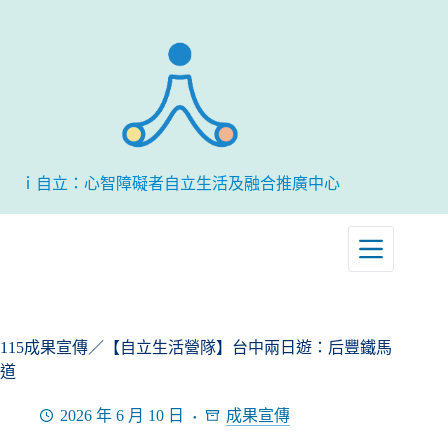
跳
至
主
要
內
容
ｉ自立：心智障礙者自立生活及融合推廣中心
115成果宣傳／【自立生活營隊】台中兩日遊：后豐鐵馬
道
2026 年 6 月 10 日
成果宣傳