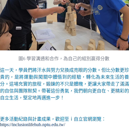
圖6 學習溝通和合作，為自己的組別贏得分數
這一天，學員們將汗水與努力兌換成亮眼的分數。但比分數更珍
貴的，是將運動與闖關中體悟到的經驗，轉化為未來生活的養
分。這場充實的旅程，鍛鍊的不只是體魄，更讓大家帶走了滿滿
的自信與團隊默契。帶著這份勇氣，我們朝向更自在、更精彩的
自立生活，堅定地再邁進一步！
更多活動紀錄與計畫成果，歡迎至ｉ自立官網瀏覽：
https://inclusionlifehub.nptu.edu.tw/