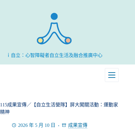
跳
至
主
要
內
容
ｉ自立：心智障礙者自立生活及融合推廣中心
115成果宣傳／【自立生活營隊】屏大闖關活動：運動家
精神
2026 年 5 月 10 日
成果宣傳