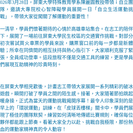
026年3月28日，屏東大學特殊教育學系陳麗圓教授帶領ｉ自立團
隊，邀請大專院校心智障礙學員展開一日「自立生活運動挑
戰」，帶領大家從闖關了解運動的重要性！
一清早，學員們懷著期待的心情於高雄車站集合。在志工的陪伴
下，展開了一場前往屏東大學民生校區的交通實作挑戰。對部分
初次嘗試買火車票的學員來說，購票窗口前的每一步都是新體
驗；所幸在同儕間的相互扶持與熱心指引下，大家順利克服了緊
張，全員成功登車。這段旅程不僅是交通工具的練習，更是學員
們展現互助精神的珍貴時刻。
在屏東大學相見歡後，計畫志工帶領大家展開一系列精彩的破冰
遊戲，瞬間打破了學員之間的陌生感。接著，大家隨著節拍跳起
暖身操，正式為當天的運動挑戰揭開序幕！最令人印象深刻的是
早上的「環狀運動」訓練，在「皮球丟樓梯」關卡中，學員們展
現了極佳的團隊默契，練習如何清晰地傳遞比賽規則，確保每位
夥伴都能跟上節奏。看著大家全力以赴、挑戰自我極限，那份熱
血的運動家精神真的令人動容！