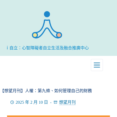
跳
至
主
要
內
容
ｉ自立：心智障礙者自立生活及融合推廣中心
【想望月刊】人權：第九條、如何管理自己的財務
2025 年 2 月 10 日
想望月刊