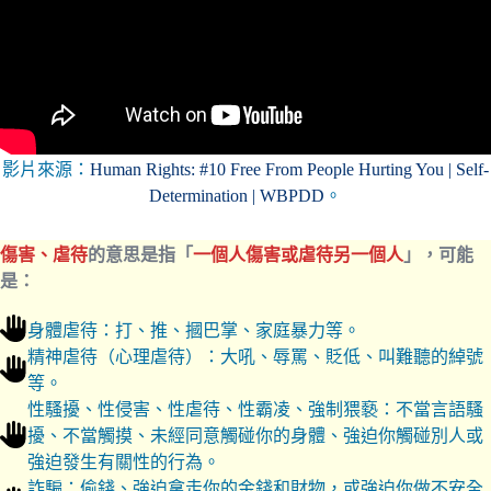
影片來源：
Human Rights: #10 Free From People Hurting You | Self-
Determination | WBPDD
。
傷害、虐待
的意思是指「
一個人傷害或虐待另一個人
」，可能
是：
身體虐待：打、推、摑巴掌、家庭暴力等。
精神虐待（心理虐待）：大吼、辱罵、貶低、叫難聽的綽號
等。
性騷擾、性侵害、性虐待、性霸凌、強制猥褻：不當言語騷
擾、不當觸摸、未經同意觸碰你的身體、強迫你觸碰別人或
強迫發生有關性的行為。
詐騙：偷錢、強迫拿走你的金錢和財物，或強迫你做不安全