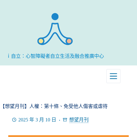
跳
至
主
要
內
容
ｉ自立：心智障礙者自立生活及融合推廣中心
【想望月刊】人權：第十條、免受他人傷害或虐待
2025 年 3 月 10 日
想望月刊