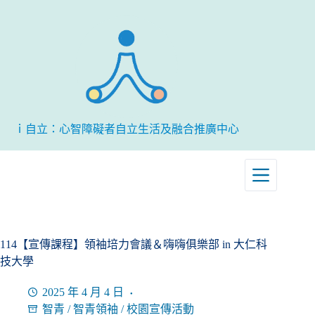
跳
至
主
要
內
容
ｉ自立：心智障礙者自立生活及融合推廣中心
114【宣傳課程】領袖培力會議＆嗨嗨俱樂部 in 大仁科
技大學
2025 年 4 月 4 日
智青
/
智青領袖
/
校園宣傳活動