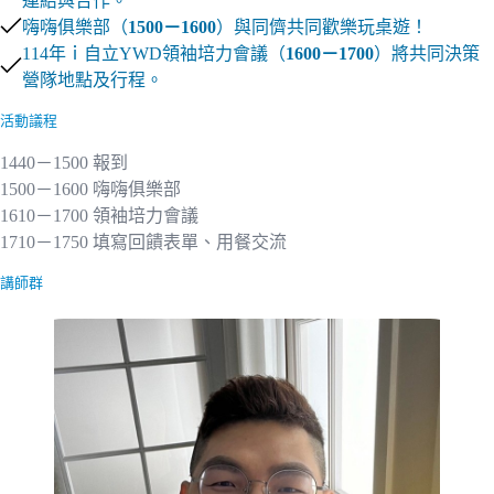
連結與合作。
嗨嗨俱樂部（
1500－1600
）與同儕共同歡樂玩桌遊！
114年ｉ自立YWD領袖培力會議（
1600－1700
）將共同決策
營隊地點及行程。
活動議程
1440－1500 報到
1500－1600
嗨嗨俱樂部
1610－1700
領袖培力會議
1710－1750 填寫回饋表單、用餐交流
講師群