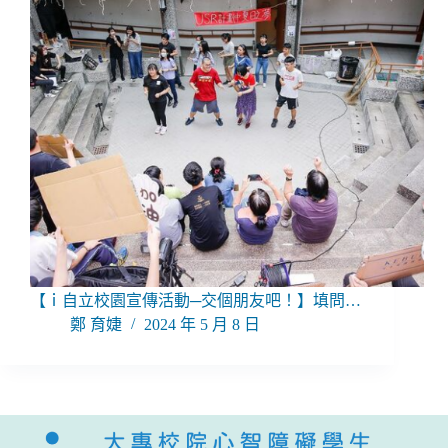
【ｉ自立校園宣傳活動─交個朋友吧！】填問…
鄭 育婕
2024 年 5 月 8 日