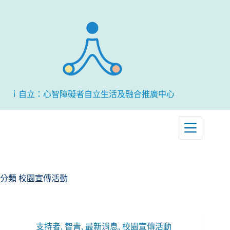
跳
至
主
要
內
容
ｉ自立：心智障礙者自立生活及融合推廣中心
分類
校園宣傳活動
支持者
,
智青
,
最新消息
,
校園宣傳活動