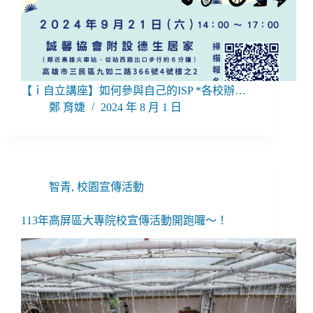
【ｉ自立講座】如何參與自己的ISP *各校辦…
鄭 育婕
2024 年 8 月 1 日
智青
,
校園宣傳活動
113年高屏區大專院校宣傳活動開跑囉～！