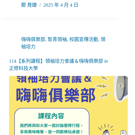
鄭 育婕
2025 年 4 月 4 日
嗨嗨俱樂部
,
智青領袖
,
校園宣傳活動
,
領
袖培力
114【系列課程】領袖培力會議＆嗨嗨俱樂部 in
正修科技大學