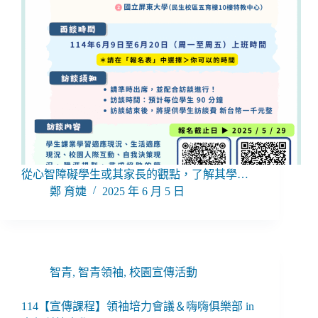
從心智障礙學生或其家長的觀點，了解其學…
鄭 育婕
2025 年 6 月 5 日
智青
,
智青領袖
,
校園宣傳活動
114【宣傳課程】領袖培力會議＆嗨嗨俱樂部 in