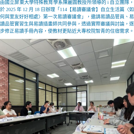
由國立屏東大學特殊教育學系陳麗圓教授所領導的 i 自立團隊，
於 2025 年 12 月 18 日辦理「114【易讀審議會】自立生活篇〈如
何與室友好好相處〉第一次易讀審議會」，邀請易讀品管員、易
讀品管實習生與易讀插畫師共同參與，透過實際審議與討論，逐
步修正易讀手冊內容，使教材更貼近大專校院智青的住宿需求。