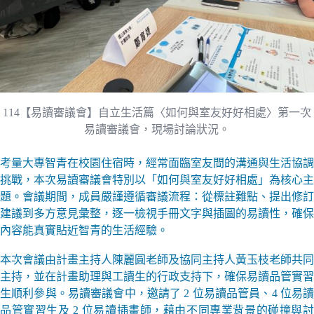
114【易讀審議會】自立生活篇〈如何與室友好好相處〉第一次
易讀審議會，現場討論狀況。
考量大專智青在校園住宿時，經常面臨室友間的溝通與生活協調
挑戰，本次易讀審議會特別以「如何與室友好好相處」為核心主
題。會議期間，成員嚴謹遵循審議流程：從標註難點、提出修訂
建議到多方意見彙整，逐一檢視手冊文字與插圖的易讀性，確保
內容能真實貼近智青的生活經驗。
本次會議由計畫主持人陳麗圓老師及協同主持人黃玉枝老師共同
主持，並在計畫助理與工讀生的行政支持下，確保易讀品管實習
生順利參與。易讀審議會中，邀請了 2 位易讀品管員、4 位易讀
品管實習生及 2 位易讀插畫師，藉由不同專業背景的碰撞與討