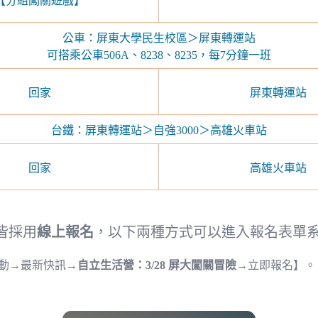
【分組闖關遊戲】
公車：屏東大學民生校區＞屏東轉運站
可搭乘公車506A、8238、8235，每7分鐘一班
回家
屏東轉運站
台鐵：屏東轉運站＞自強3000＞高雄火車站
回家
高雄火車站
式皆採用
線上報名
，以下兩種方式可以進入報名表單
近期活動→最新快訊→
自立生活營：3/28 屏大闖關冒險
→立即報名】。