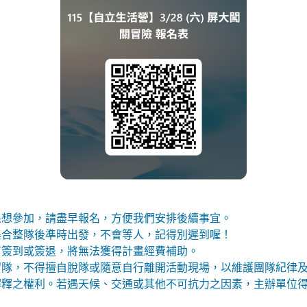
果想參加，請盡早報名，方便我們安排後續事宜。
集合整隊後準時出發，不會等人，記得別遲到喔！
有簽到或簽退，將無法獲得計畫經費補助。
留隊，不得擅自脫隊或隨意自行離開活動現場，以維護團隊紀律
解釋之權利。若遇天候、交通或其他不可抗力之因素，主辦單位