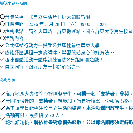
營隊主題及時間
營隊名稱：【自立生活營】屏大闖關冒險
日期時間：2026 年 3 月 28 日（六）09:00－18:00
活動地點：高雄火車站、屏東轉運站、國立屏東大學民生校區
活動內容：
公共運輸行動力一搭乘公共運輸前往屏東大學
放鬆紓壓課程一療癒頌缽，學習放鬆身心的好方法～
趣味團體活動一體能訓練冒險✕分組闖關遊戲！
自立同行，跟好朋友一起開心出遊～
參與對象
高屏地區大專校院心智障礙學生，
可攜一名
「
支持者
」
參與
若同行陪伴的「
支持者
」想參加，請自行填寫一份報名表格
為了讓學員能專注於自立生活的練習，
本活動僅開放學生、
名額有限
，最多招收 20 人。
報名額滿後，
將依計畫對象優先錄取，並以報名順序決定錄