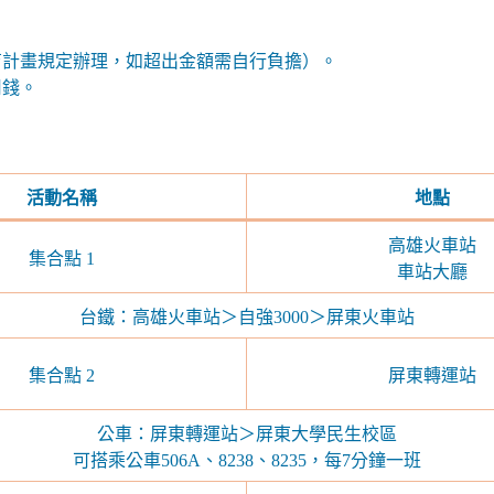
育計畫規定辦理，如超出金額需自行負擔）。
用錢。
活動名稱
地點
高雄火車站
集合點 1
車站大廳
台鐵：高雄火車站＞自強3000＞屏東火車站
集合點 2
屏東轉運站
公車：屏東轉運站＞屏東大學民生校區
可搭乘公車506A、8238、8235，每7分鐘一班