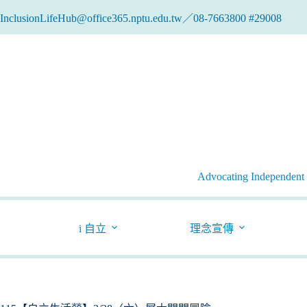
跳
InclusionLifeHub@office365.nptu.edu.tw／08-7663800 #29008
至
主
要
內
容
Advocating Independent l
i 自立
理念宣傳