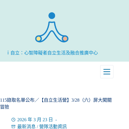
跳
至
主
要
內
容
ｉ自立：心智障礙者自立生活及融合推廣中心
115錄取名單公布／【自立生活營】3/28（六）屏大闖關
冒險
2026 年 3 月 23 日
最新消息
/
營隊活動資訊