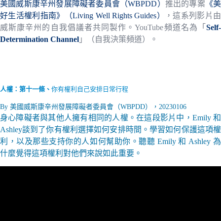
美國威斯康辛州發展障礙者委員會（WBPDD）
推出的專案
《
好生活權利指南》（Living Well Rights Guides）
，這系列影片
威斯康辛州的自我倡議者共同製作。YouTube頻道名為「
Self-
Determination Channel
」（自我決策頻道）。
人權：
第十一條、
你有權利自己安排日常行程
By 美國威斯康辛州發展障礙者委員會（WBPDD），20230106
身心障礙者與其他人擁有相同的人權。在這段影片中，Emily 和
Ashley談到了你有權利選擇如何安排時間。學習如何保護這項權
利，以及那些支持你的人如何幫助你。聽聽 Emily 和 Ashley 為
什麼覺得這項權利對他們來說如此重要。