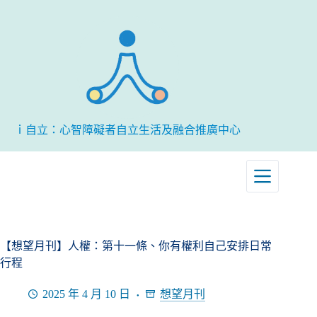
跳
至
主
要
內
容
ｉ自立：心智障礙者自立生活及融合推廣中心
【想望月刊】人權：第十一條、你有權利自己安排日常
行程
2025 年 4 月 10 日
想望月刊