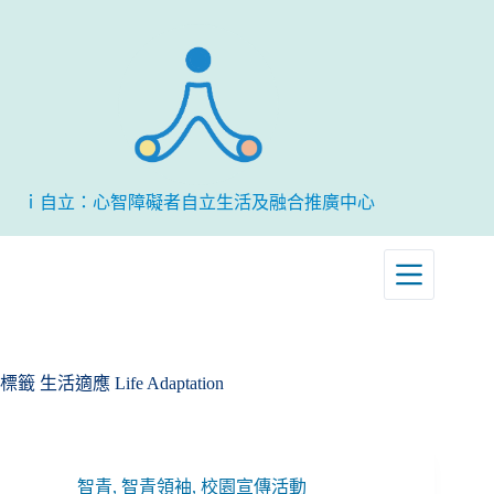
跳
至
主
要
內
容
ｉ自立：心智障礙者自立生活及融合推廣中心
標籤
生活適應 Life Adaptation
智青
,
智青領袖
,
校園宣傳活動