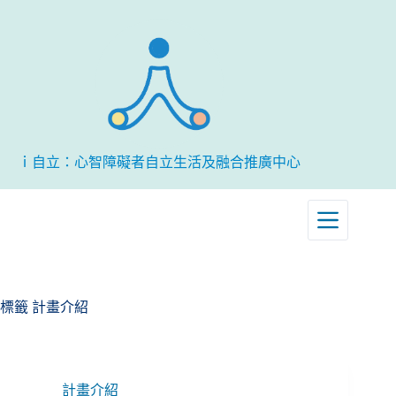
跳
至
主
要
內
容
ｉ自立：心智障礙者自立生活及融合推廣中心
標籤
計畫介紹
計畫介紹