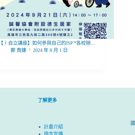
【ｉ自立講座】如何參與自己的ISP *各校辦…
鄭 育婕
2024 年 8 月 1 日
了解更多
計畫介紹
理念宣傳