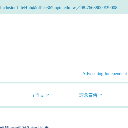
跳
InclusionLifeHub@office365.nptu.edu.tw／08-7663800 #29008
至
主
要
內
容
Advocating Independent l
i 自立
理念宣傳