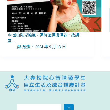
＊ 因山陀兒颱風，高屏區停班停課，故講
座…
鄭 育婕
2024 年 9 月 13 日
搜