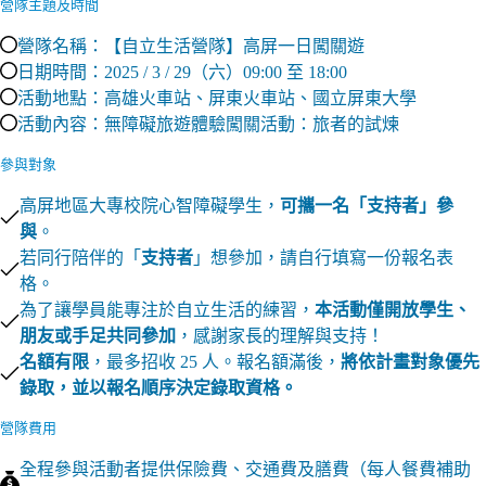
營隊主題及時間
營隊名稱：【自立生活營隊】高屏一日闖關遊
日期時間：2025 / 3 / 29（六）09:00 至 18:00
活動地點：高雄火車站、屏東火車站、國立屏東大學
活動內容：無障礙旅遊體驗闖關活動：旅者的試煉
參與對象
高屏地區大專校院心智障礙學生，
可攜一名
「
支持者
」
參
與
。
若同行陪伴的「
支持者
」想參加，請自行填寫一份報名表
格。
為了讓學員能專注於自立生活的練習，
本活動僅開放學生、
朋友或手足共同參加
，感謝家長的理解與支持！
名額有限
，最多招收 25 人。報名額滿後，
將依計畫對象優先
錄取，並以報名順序決定錄取資格。
營隊費用
全程參與活動者提供保險費、交通費及膳費（每人餐費補助