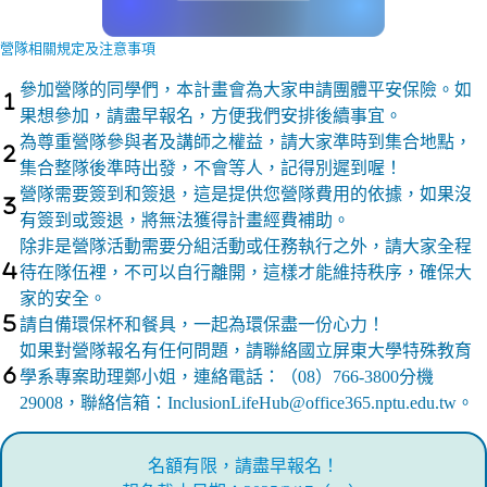
營隊相關規定及注意事項
參加營隊的同學們，本計畫會為大家申請團體平安保險。如
果想參加，請盡早報名，方便我們安排後續事宜。
為尊重營隊參與者及講師之權益，請大家準時到集合地點，
集合整隊後準時出發，不會等人，記得別遲到喔！
營隊需要簽到和簽退，這是提供您營隊費用的依據，如果沒
有簽到或簽退，將無法獲得計畫經費補助。
除非是營隊活動需要分組活動或任務執行之外，請大家全程
待在隊伍裡，不可以自行離開，這樣才能維持秩序，確保大
家的安全。
請自備環保杯和餐具，一起為環保盡一份心力！
如果對營隊報名有任何問題，請聯絡國立屏東大學特殊教育
學系專案助理鄭小姐，連絡電話：（08）766-3800分機
29008，聯絡信箱：InclusionLifeHub@office365.nptu.edu.tw。
名額有限，請盡早報名！