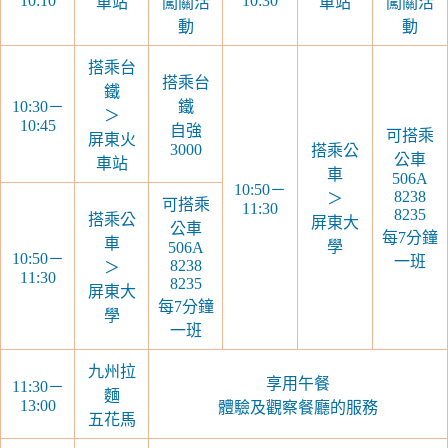
10:10
10:30
車站
闖關活
車站
闖關活
動
動
搭乘台
搭乘台
鐵
10:30－
鐵
＞
10:45
自強
可搭乘
屏東火
3000
搭乘公
公車
車站
車
506A
10:50－
8238
＞
可搭乘
11:30
8235
搭乘公
屏東大
公車
每7分鐘
車
學
506A
10:50－
一班
8238
＞
11:30
8235
屏東大
每7分鐘
學
一班
九州拉
享用午餐
11:30－
麵
13:00
體驗及觀察餐廳的服務
五花馬