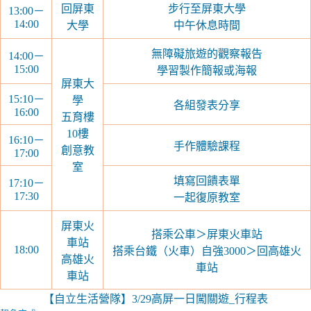
回屏東
步行至屏東大學
13:00－
14:00
大學
中午休息時間
無障礙旅遊的觀察報告
14:00－
15:00
學習製作簡報或海報
屏東大
15:10－
學
各組發表分享
16:00
五育樓
10樓
16:10－
手作體驗課程
創意教
17:00
室
填寫回饋表單
17:10－
17:30
一起復原教室
屏東火
搭乘公車＞屏東火車站
車站
18:00
搭乘台鐵（火車）自強3000＞回高雄火
高雄火
車站
車站
【自立生活營隊】3/29高屏一日闖關遊_行程表