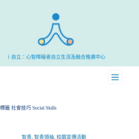
跳
至
主
要
內
容
ｉ自立：心智障礙者自立生活及融合推廣中心
標籤
社會技巧 Social Skills
智青
,
智青領袖
,
校園宣傳活動